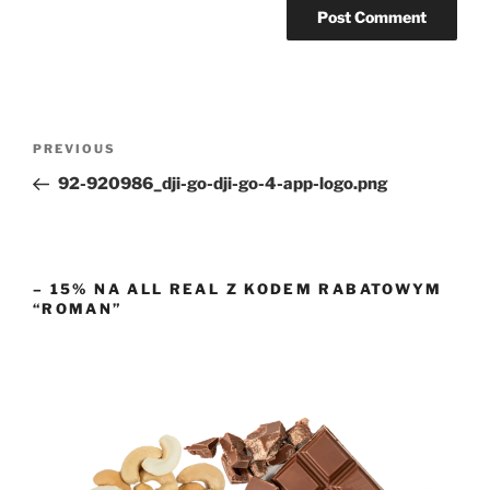
Post
Previous
PREVIOUS
navigation
Post
92-920986_dji-go-dji-go-4-app-logo.png
– 15% NA ALL REAL Z KODEM RABATOWYM
“ROMAN”