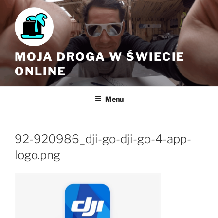
Skip
to
content
MOJA DROGA W ŚWIECIE
ONLINE
Menu
92-920986_dji-go-dji-go-4-app-
logo.png