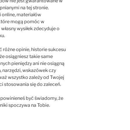
odów nie jest gwarantowane w
nianymi na tej stronie.
 online, materiałów
 które mogą pomóc w
j własny wysiłek zdecyduje o
ku.
óżne opinie, historie sukcesu
 że osiągniesz takie same
dnych pieniędzy ani nie osiągną
ń, narzędzi, wskazówek czy
aż wszystko zależy od Twojej
ści stosowania się do zaleceń.
a powinieneś być świadomy, że
niki spoczywa na Tobie.