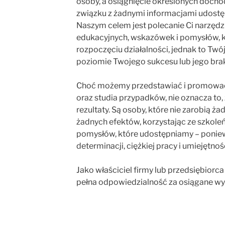
osoby, a osiągnięcie określonych doch
związku z żadnymi informacjami udostęp
Naszym celem jest polecanie Ci narzędzi
edukacyjnych, wskazówek i pomysłów,
rozpoczęciu działalności, jednak to Twó
poziomie Twojego sukcesu lub jego bra
Choć możemy przedstawiać i promować r
oraz studia przypadków, nie oznacza to,
rezultaty. Są osoby, które nie zarobią ża
żadnych efektów, korzystając ze szkole
pomysłów, które udostępniamy – poniew
determinacji, ciężkiej pracy i umiejętno
Jako właściciel firmy lub przedsiębiorc
pełna odpowiedzialność za osiągane wy