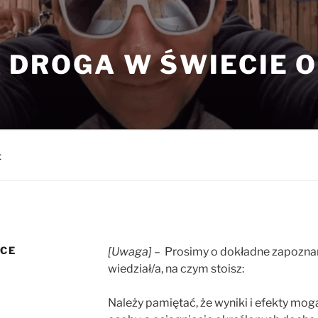
 DROGA W ŚWIECIE O
t
ĄCE
[Uwaga]
– Prosimy o dokładne zapoznani
wiedział/a, na czym stoisz:
Należy pamiętać, że wyniki i efekty mogą