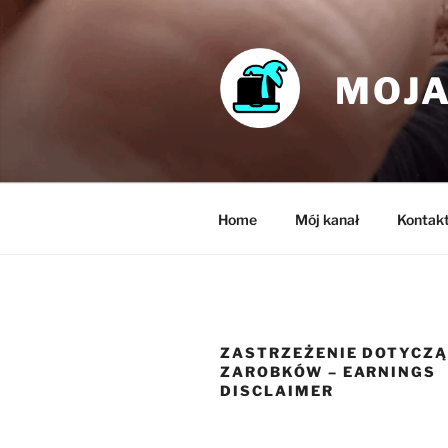
Skip
to
content
MOJA
Home
Mój kanał
Kontak
ZASTRZEŻENIE DOTYCZ
ZAROBKÓW – EARNINGS
DISCLAIMER